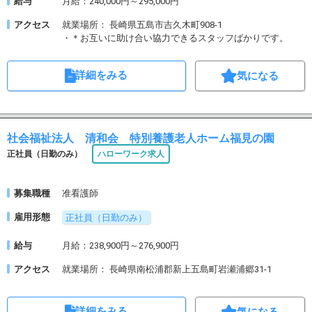
給与
月給：240,000円～295,000円
アクセス
就業場所： 長崎県五島市吉久木町908-1
・＊お互いに助け合い協力できるスタッフばかりです。
詳細をみる
気になる
社会福祉法人 清和会 特別養護老人ホーム福見の園
正社員（日勤のみ）
ハローワーク求人
募集職種
准看護師
雇用形態
正社員（日勤のみ）
給与
月給：238,900円～276,900円
アクセス
就業場所： 長崎県南松浦郡新上五島町岩瀬浦郷31-1
詳細をみる
気になる