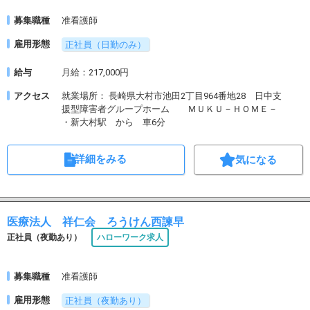
募集職種
准看護師
雇用形態
正社員（日勤のみ）
給与
月給：217,000円
アクセス
就業場所： 長崎県大村市池田2丁目964番地28 日中支
援型障害者グループホーム ＭＵＫＵ－ＨＯＭＥ－
・新大村駅 から 車6分
詳細をみる
気になる
医療法人 祥仁会 ろうけん西諫早
正社員（夜勤あり）
ハローワーク求人
募集職種
准看護師
雇用形態
正社員（夜勤あり）