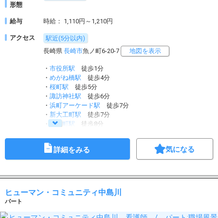
形態
給与
時給： 1,110円～1,210円
アクセス
駅近(5分以内)
長崎県
長崎市
魚ノ町6-20-7
地図を表示
・
市役所駅
徒歩1分
・
めがね橋駅
徒歩4分
・
桜町駅
徒歩5分
・
諏訪神社駅
徒歩6分
・
浜町アーケード駅
徒歩7分
・
新大工町駅
徒歩7分
・
五島町駅
徒歩8分
・
観光通駅
徒歩8分
気になる
詳細をみる
ヒューマン・コミュニティ中島川
パート