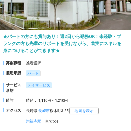
★パートの方にも賞与あり！週2日から勤務OK！未経験・ブ
ランクの方も先輩のサポートを受けながら、着実にスキルを
身につけることができます★
募集職種
准看護師
雇用形態
パート
サービス
デイサービス
形態
給与
時給： 1,110円～1,210円
アクセス
長崎県
長崎市
桜木町3-25
地図を表示
崇福寺駅
車で5分