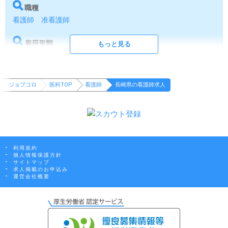
職種
看護師
准看護師
雇用形態
もっと見る
正社員（夜勤あり）
正社員（日勤のみ）
パート
夜勤専
従
契約社員
ジョブコロ
医科TOP
看護師
長崎県の看護師求人
サービス形態
デイサービス
訪問看護
給与
年収500万以上可能
賞与あり
利用規約
個人情報保護方針
勤務時間
サイトマップ
求人掲載のお申込み
日勤のみ可
夜勤専従あり
残業ほぼ無し
運営会社概要
休日
4週8休以上
年間休日120日以上
土日休み
祝日休み