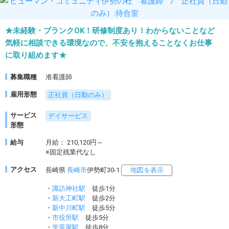
★未経験・ブランクOK！研修制度あり！わからないことなど
気軽に相談できる環境なので、不安を抱えることなくお仕事
に取り組めます★
募集職種
准看護師
雇用形態
正社員（日勤のみ）
サービス
デイサービス
形態
給与
月給： 210,120円～
※固定残業代なし
アクセス
長崎県
長崎市
伊勢町30-1
地図を表示
・
諏訪神社駅
徒歩1分
・
新大工町駅
徒歩2分
・
新中川町駅
徒歩5分
・
市役所駅
徒歩5分
・
蛍茶屋駅
徒歩8分