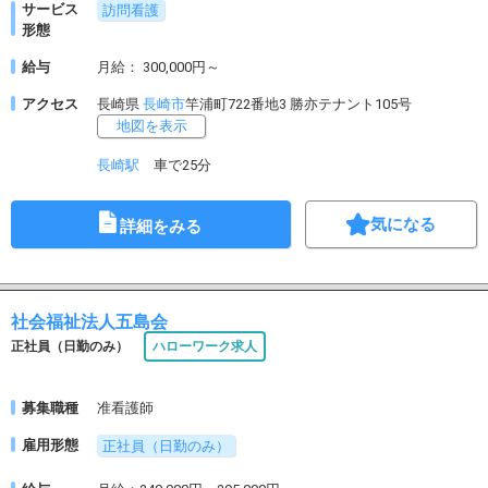
サービス
訪問看護
形態
給与
月給： 300,000円～
アクセス
長崎県
長崎市
竿浦町722番地3 勝亦テナント105号
地図を表示
長崎駅
車で25分
気になる
詳細をみる
社会福祉法人五島会
正社員（日勤のみ）
ハローワーク求人
募集職種
准看護師
雇用形態
正社員（日勤のみ）