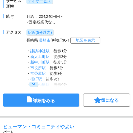
サービス
デイサービス
形態
給与
月給： 234,240円円～
※固定残業代なし
アクセス
駅近(5分以内)
長崎県
長崎市
伊勢町30-1
地図を表示
・
諏訪神社駅
徒歩1分
・
新大工町駅
徒歩2分
・
新中川町駅
徒歩5分
・
市役所駅
徒歩5分
・
蛍茶屋駅
徒歩8分
・
桜町駅
徒歩9分
・
めがね橋駅
徒歩9分
・
長崎駅前駅
徒歩12分
気になる
詳細をみる
ヒューマン・コミュニティやよい
パート