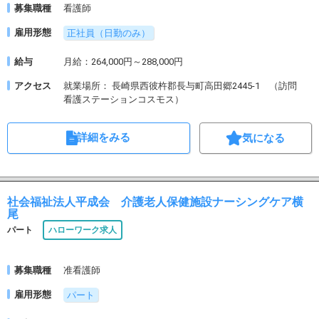
募集職種
看護師
雇用形態
正社員（日勤のみ）
給与
月給：264,000円～288,000円
アクセス
就業場所： 長崎県西彼杵郡長与町高田郷2445-1 （訪問
看護ステーションコスモス）
詳細をみる
気になる
社会福祉法人平成会 介護老人保健施設ナーシングケア横
尾
パート
ハローワーク求人
募集職種
准看護師
雇用形態
パート