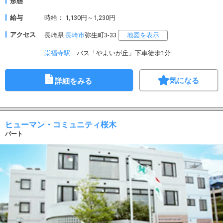
形態
給与
時給： 1,130円～1,230円
アクセス
長崎県
長崎市
弥生町3-33
地図を表示
崇福寺駅
バス「やよいが丘」下車徒歩1分
気になる
詳細をみる
ヒューマン・コミュニティ桜木
パート