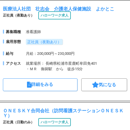
医療法人社団 壮志会 介護老人保健施設 よかとこ
正社員（夜勤あり）
ハローワーク求人
募集職種
准看護師
雇用形態
正社員（夜勤あり）
給与
月給：200,000円～230,000円
アクセス
就業場所： 長崎県松浦市星鹿町牟田免401
・ＭＲ 御厨駅 から 徒歩15分
詳細をみる
気になる
ＯＮＥＳＫＹ合同会社（訪問看護ステーションＯＮＥＳＫ
Ｙ）
正社員（日勤のみ）
ハローワーク求人