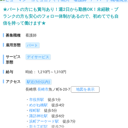
★パートの方にも賞与あり！週2日から勤務OK！未経験・ブ
ランクの方も安心のフォロー体制があるので、初めてでも自
信を持って働けます★
募集職種
看護師
雇用形態
パート
サービス
デイサービス
形態
給与
時給： 1,210円～1,310円
アクセス
駅近(5分以内)
長崎県
長崎市
魚ノ町6-20-7
地図を表示
・
市役所駅
徒歩1分
・
めがね橋駅
徒歩4分
・
桜町駅
徒歩5分
・
諏訪神社駅
徒歩6分
・
浜町アーケード駅
徒歩7分
・
新大工町駅
徒歩7分