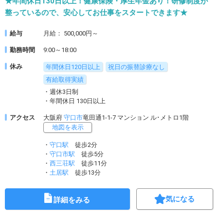
★年間休日130日以上！健康保険・厚生年金あり！研修制度が
整っているので、安心してお仕事をスタートできます★
給与
月給： 500,000円～
勤務時間
9:00～18:00
休み
年間休日120日以上
祝日の振替診療なし
有給取得実績
・週休3日制
・年間休日 130日以上
アクセス
大阪府
守口市
竜田通1-1-7 マンション ル･メトロ1階
地図を表示
・
守口駅
徒歩2分
・
守口市駅
徒歩5分
・
西三荘駅
徒歩11分
・
土居駅
徒歩13分
気になる
詳細をみる