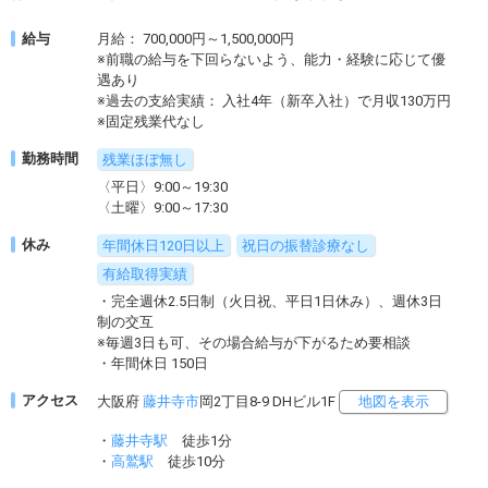
給与
月給： 700,000円～1,500,000円
※前職の給与を下回らないよう、能力・経験に応じて優
遇あり
※過去の支給実績： 入社4年（新卒入社）で月収130万円
※固定残業代なし
勤務時間
残業ほぼ無し
〈平日〉9:00～19:30
〈土曜〉9:00～17:30
休み
年間休日120日以上
祝日の振替診療なし
有給取得実績
・完全週休2.5日制（火日祝、平日1日休み）、週休3日
制の交互
※毎週3日も可、その場合給与が下がるため要相談
・年間休日 150日
アクセス
大阪府
藤井寺市
岡2丁目8-9 DHビル1F
地図を表示
・
藤井寺駅
徒歩1分
・
高鷲駅
徒歩10分