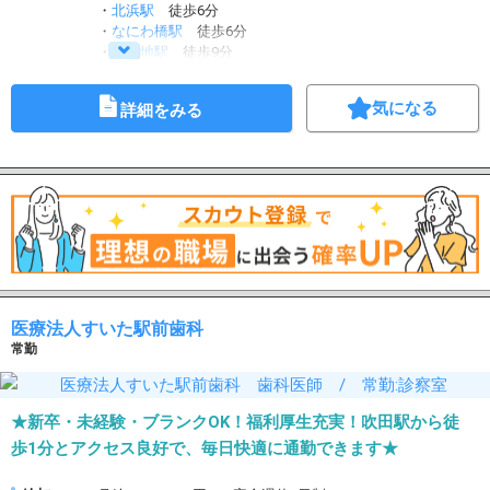
・
北浜駅
徒歩6分
・
なにわ橋駅
徒歩6分
・
北新地駅
徒歩9分
・
西梅田駅
徒歩12分
気になる
詳細をみる
医療法人すいた駅前歯科
常勤
★新卒・未経験・ブランクOK！福利厚生充実！吹田駅から徒
歩1分とアクセス良好で、毎日快適に通勤できます★