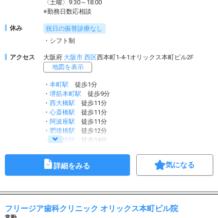
〈土曜〉9:30～18:00
※勤務日数応相談
休み
祝日の振替診療なし
・シフト制
アクセス
大阪府
大阪市
西区
西本町1-4-1オリックス本町ビル2F
地図を表示
・
本町駅
徒歩1分
・
堺筋本町駅
徒歩9分
・
西大橋駅
徒歩11分
・
心斎橋駅
徒歩11分
・
阿波座駅
徒歩11分
・
肥後橋駅
徒歩12分
・
淀屋橋駅
徒歩14分
気になる
詳細をみる
フリージア歯科クリニック オリックス本町ビル院
常勤