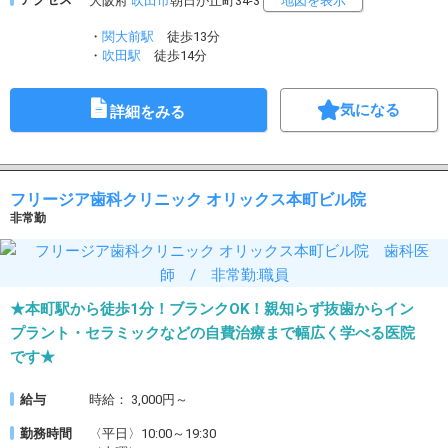
大阪府
吹田市
朝日が丘町34-3
地図を表示
・
関大前駅
徒歩13分
・
吹田駅
徒歩14分
気になる
詳細をみる
フリージア歯科クリニック オリックス本町ビル院
非常勤
★本町駅から徒歩1分！ブランクOK！親知らず抜歯からイン
プラント・セラミックなどの自費治療まで幅広く学べる医院
です★
給与
時給： 3,000円～
勤務時間
〈平日〉10:00～19:30