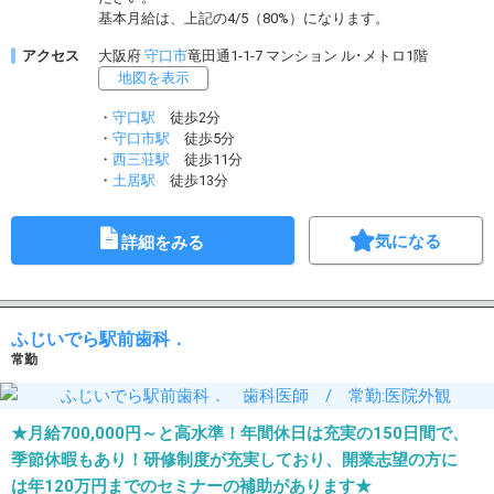
基本月給は、上記の4/5（80%）になります。
アクセス
大阪府
守口市
竜田通1-1-7 マンション ル･メトロ1階
地図を表示
・
守口駅
徒歩2分
・
守口市駅
徒歩5分
・
西三荘駅
徒歩11分
・
土居駅
徒歩13分
気になる
詳細をみる
ふじいでら駅前歯科．
常勤
★月給700,000円～と高水準！年間休日は充実の150日間で、
季節休暇もあり！研修制度が充実しており、開業志望の方に
は年120万円までのセミナーの補助があります★