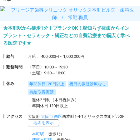
★本町駅から徒歩1分！ブランクOK！親知らず抜歯からイン
プラント・セラミック・矯正などの自費治療まで幅広く学べ
る医院です★
給与
月給： 400,000円～1,000,000円
勤務時間
〈平日〉10:00～19:30
〈土曜〉9:30～18:00
休み
年間休日120日以上
祝日の振替診療なし
有給取得実績
・週休2日制（木日祝休み）
・年間休日 120日以上
アクセス
大阪府
大阪市
西区
西本町1-4-1オリックス本町ビル2F
地図を表示
・
本町駅
徒歩1分
・
堺筋本町駅
徒歩9分