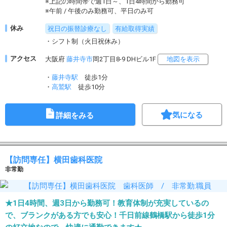
※上記の時間帯で週1日～、1日4時間から勤務可
※午前 / 午後のみ勤務可、平日のみ可
休み
祝日の振替診療なし
有給取得実績
・シフト制（火日祝休み）
アクセス
大阪府
藤井寺市
岡2丁目8-9 DHビル1F
地図を表示
・
藤井寺駅
徒歩1分
・
高鷲駅
徒歩10分
気になる
詳細をみる
【訪問専任】横田歯科医院
非常勤
★1日4時間、週3日から勤務可！教育体制が充実しているの
で、ブランクがある方でも安心！千日前線鶴橋駅から徒歩1分