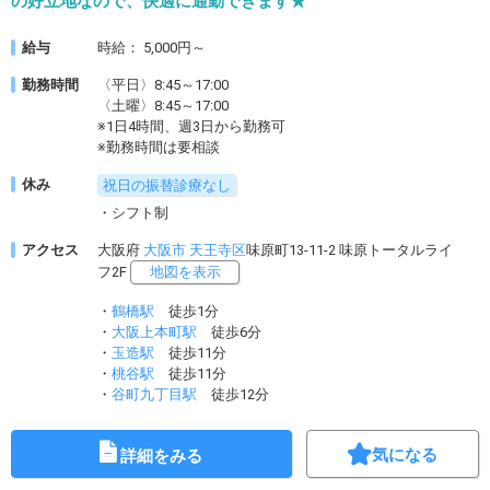
の好立地なので、快適に通勤できます★
給与
時給： 5,000円～
勤務時間
〈平日〉8:45～17:00
〈土曜〉8:45～17:00
※1日4時間、週3日から勤務可
※勤務時間は要相談
休み
祝日の振替診療なし
・シフト制
アクセス
大阪府
大阪市
天王寺区
味原町13-11-2 味原トータルライ
フ2F
地図を表示
・
鶴橋駅
徒歩1分
・
大阪上本町駅
徒歩6分
・
玉造駅
徒歩11分
・
桃谷駅
徒歩11分
・
谷町九丁目駅
徒歩12分
気になる
詳細をみる