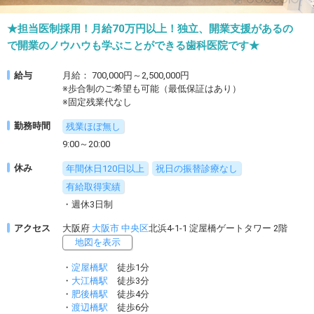
★担当医制採用！月給70万円以上！独立、開業支援があるの
で開業のノウハウも学ぶことができる歯科医院です★
給与
月給： 700,000円～2,500,000円
※歩合制のご希望も可能（最低保証はあり）
※固定残業代なし
勤務時間
残業ほぼ無し
9:00～20:00
休み
年間休日120日以上
祝日の振替診療なし
有給取得実績
・週休3日制
アクセス
大阪府
大阪市
中央区
北浜4-1-1 淀屋橋ゲートタワー 2階
地図を表示
・
淀屋橋駅
徒歩1分
・
大江橋駅
徒歩3分
・
肥後橋駅
徒歩4分
・
渡辺橋駅
徒歩6分