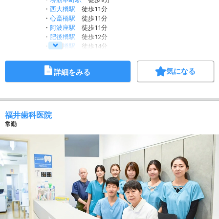
・
西大橋駅
徒歩11分
・
心斎橋駅
徒歩11分
・
阿波座駅
徒歩11分
・
肥後橋駅
徒歩12分
・
淀屋橋駅
徒歩14分
気になる
詳細をみる
福井歯科医院
常勤