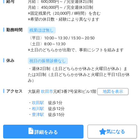
給与
月給： 600,000円～ / 完全週休2日制
月給： 450,000円～ / 完全週休3日制
※固定残業代（20,000円 / 8時間）を含む
※希望の休日数・経験により異なります
勤務時間
残業ほぼ無し
〈平日〉10:00～13:30 / 15:30～20:50
〈土日〉8:00～13:30
※土日のどちらかが出勤で、事前にシフトを組みます
休み
祝日の振替診療なし
・週休2日制（土日どちらかが休みと火曜日が休み）ま
たは3日制（土日どちらかが休みと火曜日と平日1日が休
み）
アクセス
大阪府
吹田市
元町3番7号栄和ビル1階
地図を表示
・
吹田駅
徒歩1分
・
相川駅
徒歩12分
・
豊津駅
徒歩15分
気になる
詳細をみる