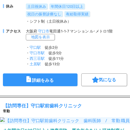
休み
土日祝休み
年間休日120日以上
祝日の振替診療なし
有給取得実績
・シフト制（土日祝休み）
アクセス
大阪府
守口市
竜田通1-1-7 マンション ル･メトロ1階
地図を表示
・
守口駅
徒歩2分
・
守口市駅
徒歩5分
・
西三荘駅
徒歩11分
・
土居駅
徒歩13分
気になる
詳細をみる
【訪問専任】守口駅前歯科クリニック
常勤