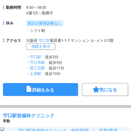
勤務時間
9:30～18:30
※週1日～勤務可
休み
祝日の振替診療なし
・シフト制
アクセス
大阪府
守口市
竜田通1-1-7 マンション ル･メトロ1階
地図を表示
・
守口駅
徒歩2分
・
守口市駅
徒歩5分
・
西三荘駅
徒歩11分
・
土居駅
徒歩13分
気になる
詳細をみる
守口駅前歯科クリニック
常勤