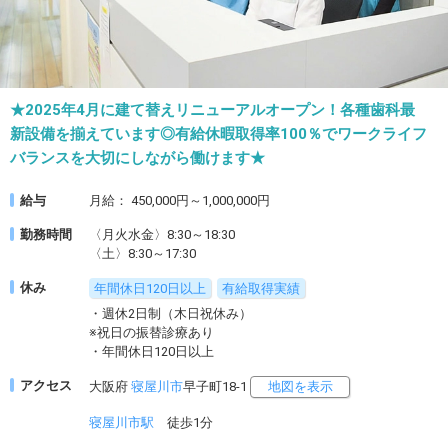
★2025年4月に建て替えリニューアルオープン！各種歯科最
新設備を揃えています◎有給休暇取得率100％でワークライフ
バランスを大切にしながら働けます★
給与
月給： 450,000円～1,000,000円
勤務時間
〈月火水金〉8:30～18:30
〈土〉8:30～17:30
休み
年間休日120日以上
有給取得実績
・週休2日制（木日祝休み）
※祝日の振替診療あり
・年間休日120日以上
アクセス
大阪府
寝屋川市
早子町18-1
地図を表示
寝屋川市駅
徒歩1分