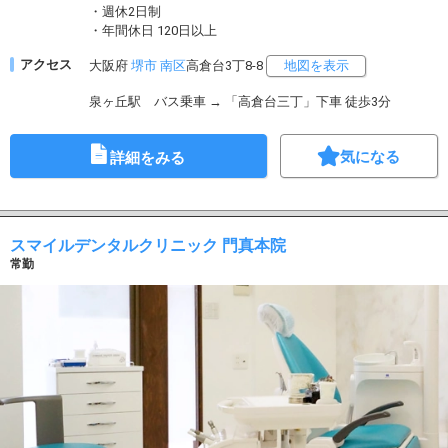
・週休2日制
・年間休日 120日以上
アクセス
大阪府
堺市
南区
高倉台3丁8-8
地図を表示
泉ヶ丘駅
バス乗車 → 「高倉台三丁」下車 徒歩3分
気になる
詳細をみる
スマイルデンタルクリニック 門真本院
常勤