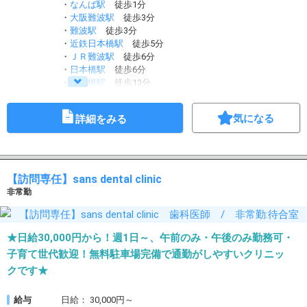
・
なんば駅
徒歩1分
・
大阪難波駅
徒歩3分
・
難波駅
徒歩3分
・
近鉄日本橋駅
徒歩5分
・
ＪＲ難波駅
徒歩6分
・
日本橋駅
徒歩6分
・
四ツ橋駅
徒歩13分
・
桜川駅
徒歩13分
気になる
詳細をみる
【訪問専任】sans dental clinic
非常勤
★日給30,000円から！週1日～、午前のみ・午後のみ勤務可・
子育て世代歓迎！無料駐車場完備で通勤がしやすいクリニッ
クです★
給与
日給： 30,000円～