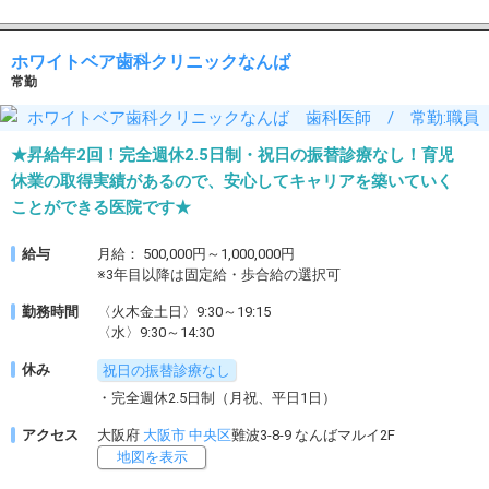
ホワイトベア歯科クリニックなんば
常勤
★昇給年2回！完全週休2.5日制・祝日の振替診療なし！育児
休業の取得実績があるので、安心してキャリアを築いていく
ことができる医院です★
給与
月給： 500,000円～1,000,000円
※3年目以降は固定給・歩合給の選択可
勤務時間
〈火木金土日〉9:30～19:15
〈水〉9:30～14:30
休み
祝日の振替診療なし
・完全週休2.5日制（月祝、平日1日）
アクセス
大阪府
大阪市
中央区
難波3-8-9 なんばマルイ2F
地図を表示