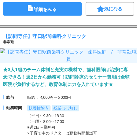
気になる
詳細をみる
【訪問専任】守口駅前歯科クリニック
非常勤
★3人1組のチーム体制と充実の機材で、歯科医師は治療に専
念できる！週2日から勤務可！訪問診療のセミナー費用は全額
医院が負担するなど、教育体制に力を入れています★
給与
時給： 4,000円～6,000円
勤務時間
扶養控除内
残業ほぼ無し
〈平日〉9:30～18:30
〈土曜〉8:00～17:00
※週2日～勤務可
※子育て中のドクターは勤務時間相談可