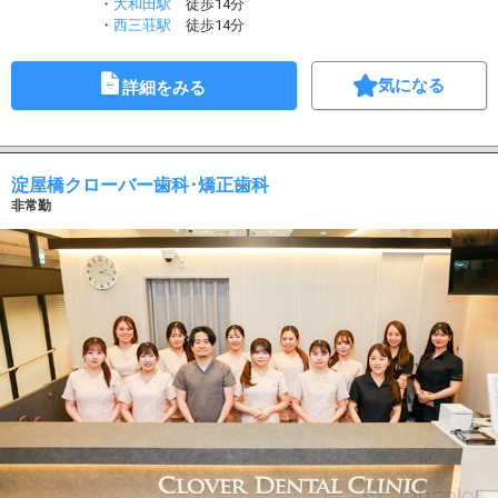
・
大和田駅
徒歩14分
・
西三荘駅
徒歩14分
気になる
詳細をみる
淀屋橋クローバー歯科･矯正歯科
非常勤