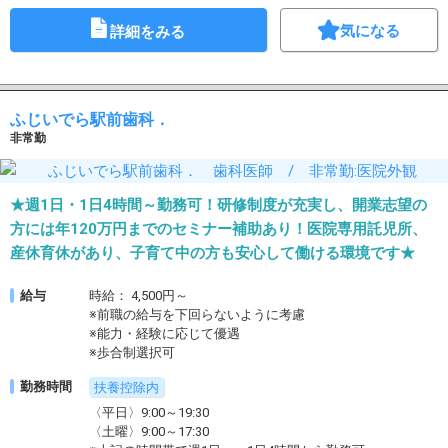
気になる
詳細をみる
ふじいでら駅前歯科．
非常勤
★週1日・1日4時間～勤務可！研修制度が充実し、開業志望の
方には年120万円までのセミナー補助あり！医院専用託児所、
産休育休があり、子育て中の方も安心して働ける環境です★
給与
時給： 4,500円～
※前職の給与を下回らないように考慮
※能力・経験に応じて優遇
※歩合制選択可
勤務時間
扶養控除内
〈平日〉9:00～19:30
〈土曜〉9:00～17:30