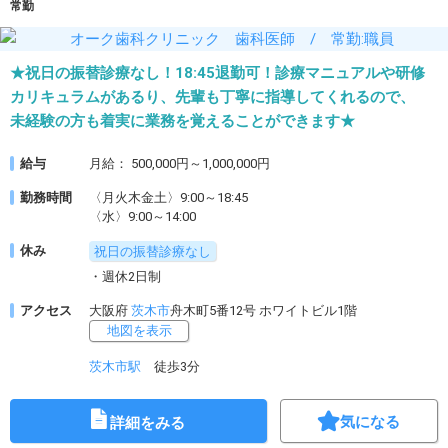
常勤
★祝日の振替診療なし！18:45退勤可！診療マニュアルや研修
カリキュラムがあるり、先輩も丁寧に指導してくれるので、
未経験の方も着実に業務を覚えることができます★
給与
月給： 500,000円～1,000,000円
勤務時間
〈月火木金土〉9:00～18:45
〈水〉9:00～14:00
休み
祝日の振替診療なし
・週休2日制
アクセス
大阪府
茨木市
舟木町5番12号 ホワイトビル1階
地図を表示
茨木市駅
徒歩3分
気になる
詳細をみる