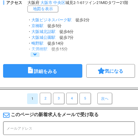
アクセス
大阪府
大阪市
中央区
城見2-1-61ツイン21MIDタワー21階
地図を表示
・
大阪ビジネスパーク駅
徒歩2分
・
京橋駅
徒歩5分
・
大阪城北詰駅
徒歩6分
・
大阪城公園駅
徒歩7分
・
鴫野駅
徒歩14分
・
天満橋駅
徒歩15分
気になる
詳細をみる
2
3
4
5
次へ
1
このページの新着求人をメールで受け取る