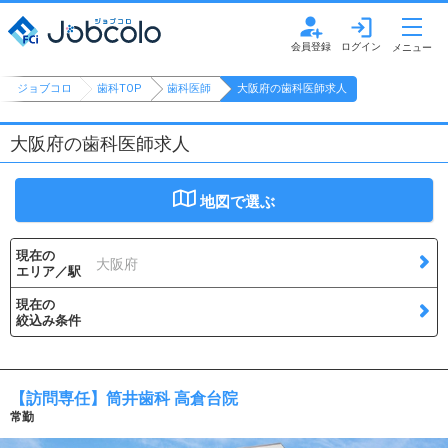
ジョブコロ
歯科TOP
歯科医師
大阪府の歯科医師求人
大阪府の歯科医師求人
地図で選ぶ
現在の
大阪府
エリア／駅
現在の
絞込み条件
【訪問専任】筒井歯科 高倉台院
常勤