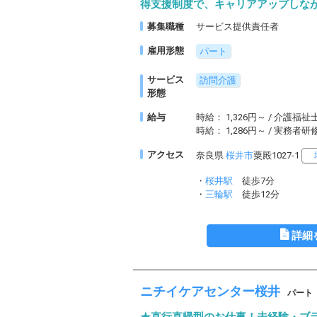
得支援制度で、キャリアアップしな
募集職種
サービス提供責任者
雇用形態
パート
サービス
訪問介護
形態
給与
時給： 1,326円～ / 介護福祉
時給： 1,286円～ / 実務者
アクセス
奈良県
桜井市
粟殿1027-1
・
桜井駅
徒歩7分
・
三輪駅
徒歩12分
詳細
ニチイケアセンター桜井
パート