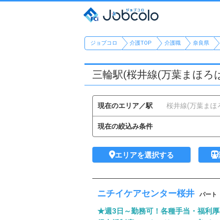
ジョブコロ
介護TOP
介護職
奈良県
三輪駅(桜井線(万葉まほろ
現在のエリア／駅
桜井線(万葉まほ
現在の絞込み条件
エリアを選択する
ニチイケアセンター桜井
パート
★週3日～勤務可！各種手当・福利