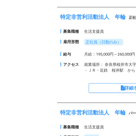
特定非営利活動法人 年輪
正社
募集職種
生活支援員
雇用形態
正社員（日勤のみ）
給与
月給：195,000円～260,000円
アクセス
就業場所： 奈良県桜井市大字
・ＪＲ・近鉄 桜井駅 から
詳細
特定非営利活動法人 年輪
パー
募集職種
生活支援員