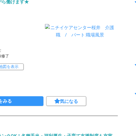
がら働けます★
士
研修修了
地図を表示
をみる
気になる