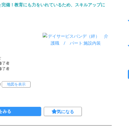
を完備！教育にも力をいれているため、スキルアップに
士
修修了者
修修了者
1
地図を表示
をみる
気になる