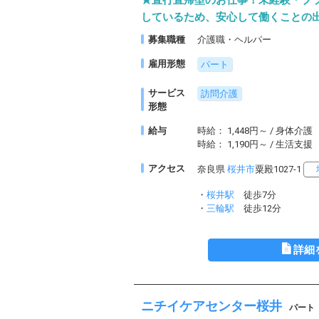
★直行直帰型のお仕事！未経験・ブ
しているため、安心して働くことの
募集職種
介護職・ヘルパー
雇用形態
パート
サービス
訪問介護
形態
給与
時給： 1,448円～ / 身体介護
時給： 1,190円～ / 生活支援
アクセス
奈良県
桜井市
粟殿1027-1
・
桜井駅
徒歩7分
・
三輪駅
徒歩12分
詳細
ニチイケアセンター桜井
パート