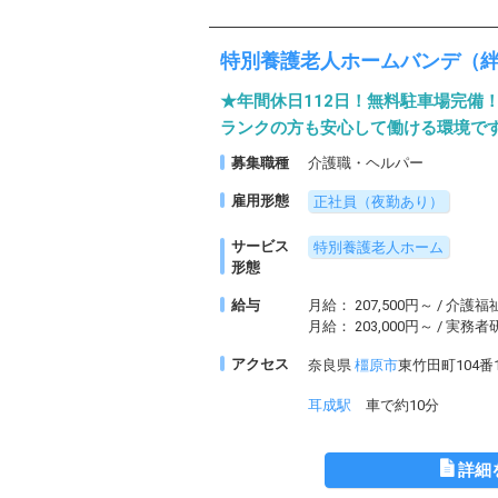
特別養護老人ホームバンデ（
★年間休日112日！無料駐車場完備
ランクの方も安心して働ける環境で
募集職種
介護職・ヘルパー
雇用形態
正社員（夜勤あり）
サービス
特別養護老人ホーム
形態
給与
月給： 207,500円～ / 介護福
月給： 203,000円～ / 実
アクセス
奈良県
橿原市
東竹田町104番
耳成駅
車で約10分
詳細