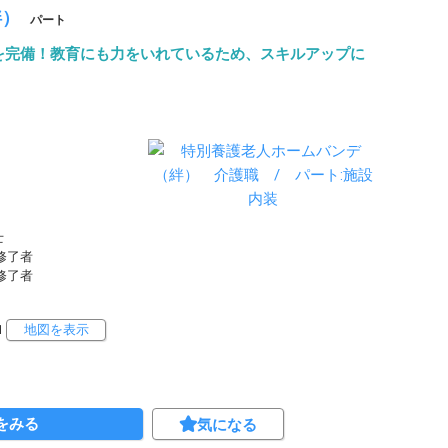
絆）
パート
を完備！教育にも力をいれているため、スキルアップに
士
修修了者
修修了者
1
地図を表示
をみる
気になる