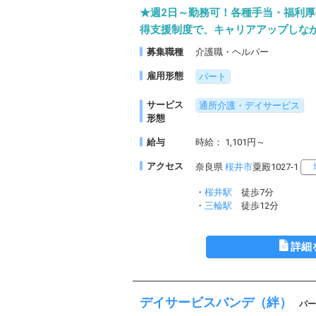
★週2日～勤務可！各種手当・福利
得支援制度で、キャリアアップしな
募集職種
介護職・ヘルパー
雇用形態
パート
サービス
通所介護・デイサービス
形態
給与
時給： 1,101円～
アクセス
奈良県
桜井市
粟殿1027-1
・
桜井駅
徒歩7分
・
三輪駅
徒歩12分
詳細
デイサービスバンデ（絆）
パー